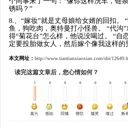
个同事来了一句：“像你这样洗车，链
锈吗？”
8.、“嫁妆”就是丈母娘给女婿的回扣。 
鱼，狗吃肉，奥特曼打小怪兽。 “代沟
得“菊花台”怎么样，他说没喝过。 “自
定要投胎做女人，然后嫁个像我这样的
本文网址：
http://www.tiantianxiaoxiao.com/shi/12649.
读完这篇文章后，您心情如何？
1
0
0
0
0
0
0