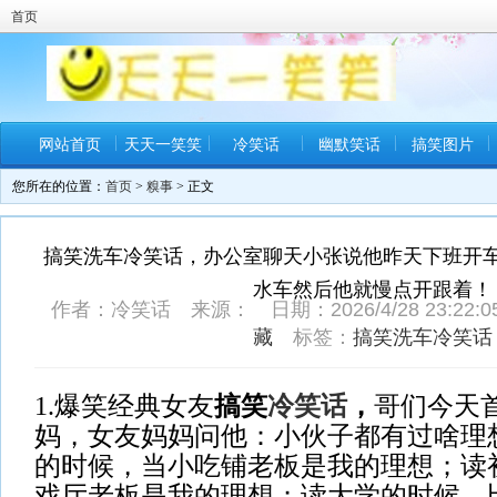
首页
网站首页
天天一笑笑
冷笑话
幽默笑话
搞笑图片
您所在的位置：
首页
>
糗事
> 正文
搞笑洗车冷笑话，办公室聊天小张说他昨天下班开
水车然后他就慢点开跟着！
作者：冷笑话 来源： 日期：2026/4/28 23:22:
藏
标签：
搞笑洗车冷笑话
1.爆笑经典女友
搞笑
冷笑话
，
哥们今天
妈，女友妈妈问他：小伙子都有过啥理
的时候，当小吃铺老板是我的理想；读
戏厅老板是我的理想；读大学的时候，