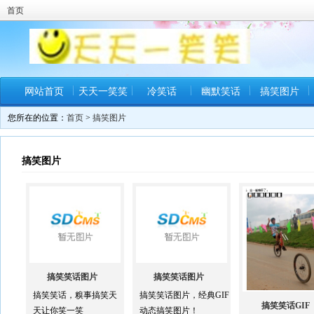
首页
网站首页
天天一笑笑
冷笑话
幽默笑话
搞笑图片
您所在的位置：
首页
>
搞笑图片
搞笑图片
搞笑笑话图片
搞笑笑话图片
搞笑笑话，糗事搞笑天
搞笑笑话图片，经典GIF
搞笑笑话GIF
天让你笑一笑
动态搞笑图片！