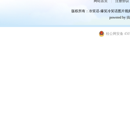
网站首页
|
注册协议
版权所有：冷笑话-爆笑冷笑话图片视频,笑话
powered by
桂公网安备 4507