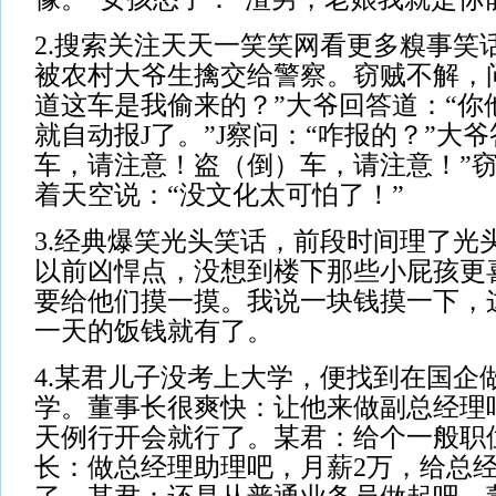
2.搜索关注天天一笑笑网看更多糗事笑
被农村大爷生擒交给警察。窃贼不解，
道这车是我偷来的？”大爷回答道：“你
就自动报J了。”J察问：“咋报的？”大
车，请注意！盗（倒）车，请注意！”
着天空说：“没文化太可怕了！”
3.经典爆笑光头笑话，前段时间理了光
以前凶悍点，没想到楼下那些小屁孩更
要给他们摸一摸。我说一块钱摸一下，
一天的饭钱就有了。
4.某君儿子没考上大学，便找到在国企
学。董事长很爽快：让他来做副总经理
天例行开会就行了。某君：给个一般职
长：做总经理助理吧，月薪2万，给总