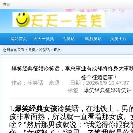
首页
网站首页
天天一笑笑
冷笑话
幽默笑话
搞笑图片
您所在的位置：
首页
>
冷笑话
> 正文
爆笑经典征婚冷笑话，李总事业有成却将终身大事
登个征婚启事！
作者：冷笑话 来源： 日期：2026/6/9 10:47:3
标签：
爆笑经典征婚冷笑话
1.
爆笑经典女孩
冷笑话
，
在地铁上，男
孩非常面熟，所以就一直看着那女孩。
啥？”然后那男孩就说：“我觉得你跟我
像。”女孩怒了：“渣男，老娘我就是你