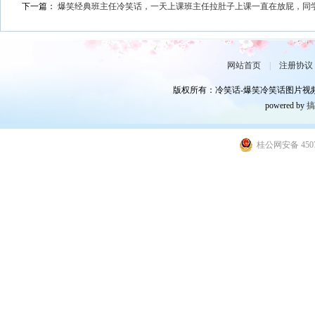
下一篇：
爆笑经典班主任冷笑话，一天上课班主任拉肚子上课一直在放屁，同
网站首页
|
注册协议
版权所有：冷笑话-爆笑冷笑话图片视频,笑话
powered by
桂公网安备 4507